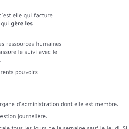
c’est elle qui facture
 qui
gère les
des ressources humaines
assure le suivi avec le
.
érents pouvoirs
l’organe d’administration dont elle est membre.
estion journalière.
cale tous les jours de la semaine sauf le jeudi. S